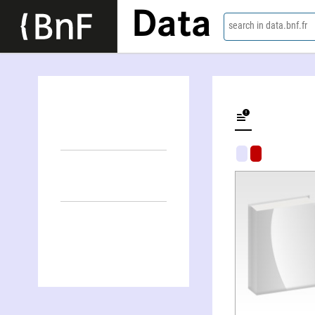
Data
search in data.bnf.fr