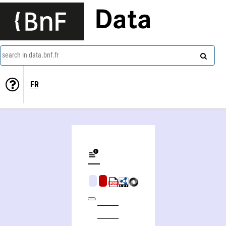
Data
search in data.bnf.fr
FR