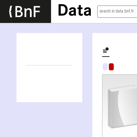
Data
search in data.bnf.fr