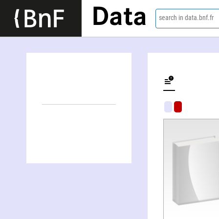
Data
search in data.bnf.fr