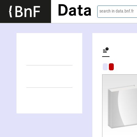
Data
search in data.bnf.fr