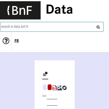
Data
search in data.bnf.fr
FR