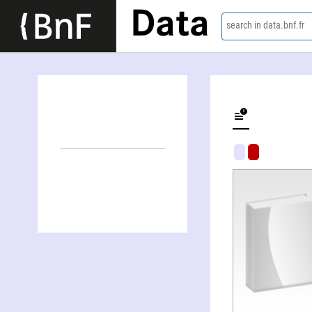
Data
search in data.bnf.fr