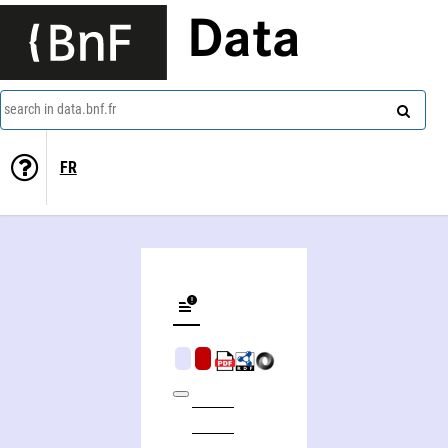
Data
search in data.bnf.fr
FR
Charged particle traps, physics and techniques of charged particle field confinement