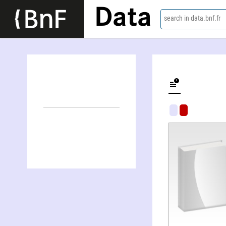
Data
search in data.bnf.fr