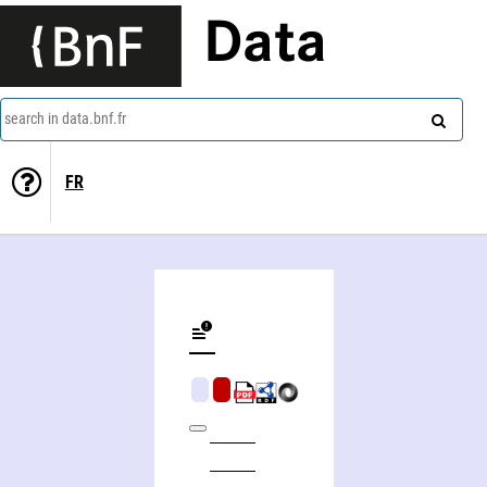
Data
search in data.bnf.fr
FR