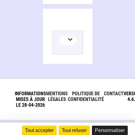
INFORMATIONS
MENTIONS
POLITIQUE DE
CONTACT
VERS
MISES À JOUR
LÉGALES
CONFIDENTIALITÉ
4.6
LE 28-04-2026
Tout accepter
Tout refuser
Personnaliser