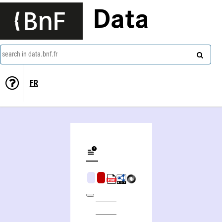
Data
search in data.bnf.fr
FR