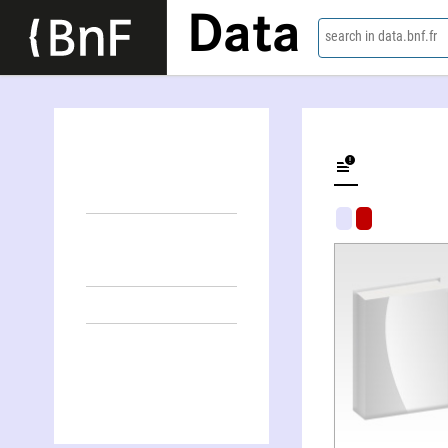
Data
search in data.bnf.fr