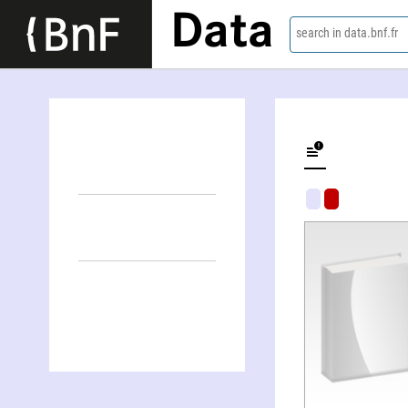
Data
search in data.bnf.fr