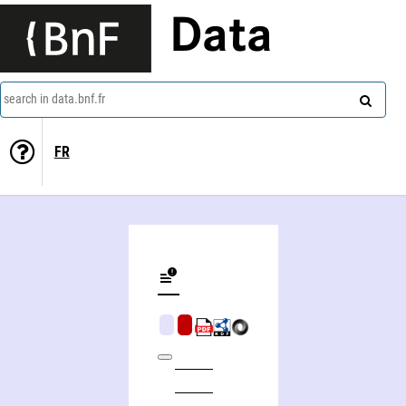
Data
search in data.bnf.fr
FR