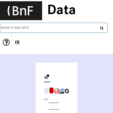
Data
search in data.bnf.fr
FR