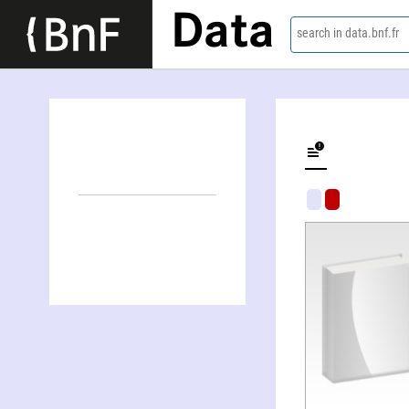
Data
search in data.bnf.fr