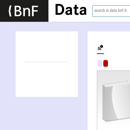
Data
search in data.bnf.fr