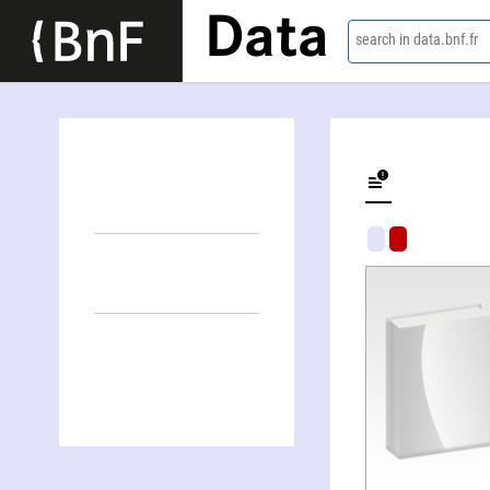
Data
search in data.bnf.fr