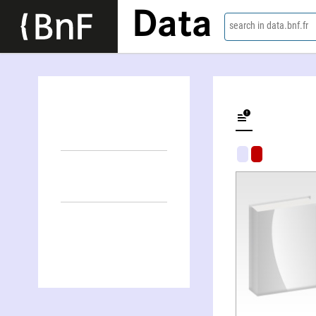
Data
search in data.bnf.fr