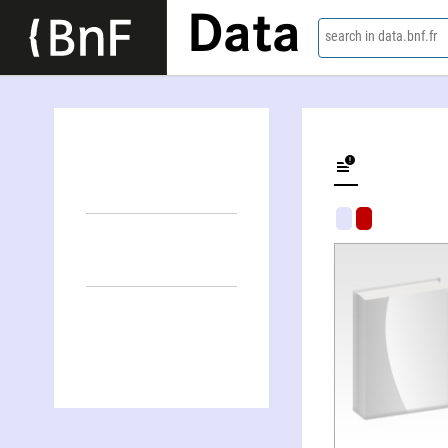
Data
search in data.bnf.fr