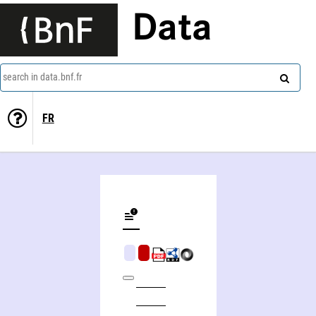
Data
search in data.bnf.fr
FR