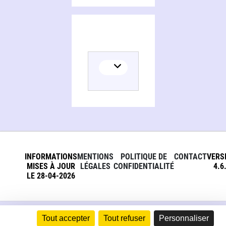
INFORMATIONS
MENTIONS
POLITIQUE DE
CONTACT
VERS
MISES À JOUR
LÉGALES
CONFIDENTIALITÉ
4.6
LE 28-04-2026
Tout accepter
Tout refuser
Personnaliser