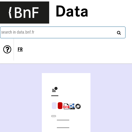
Data
search in data.bnf.fr
FR