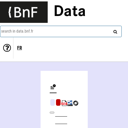
Data
search in data.bnf.fr
FR