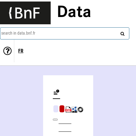
Data
search in data.bnf.fr
FR