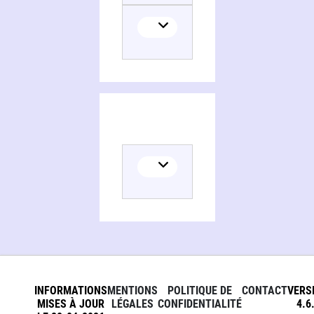
INFORMATIONS
MENTIONS
POLITIQUE DE
CONTACT
VERS
MISES À JOUR
LÉGALES
CONFIDENTIALITÉ
4.6