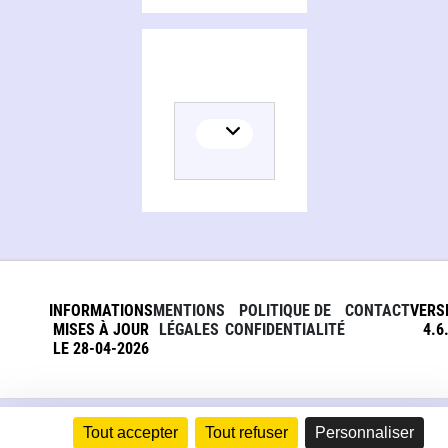
INFORMATIONS
MENTIONS
POLITIQUE DE
CONTACT
VERS
MISES À JOUR
LÉGALES
CONFIDENTIALITÉ
4.6
LE 28-04-2026
Tout accepter
Tout refuser
Personnaliser