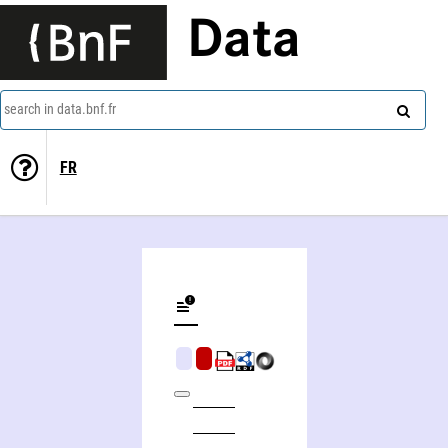
Data
search in data.bnf.fr
FR