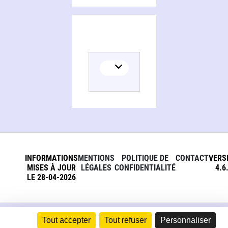
INFORMATIONS
MENTIONS
POLITIQUE DE
CONTACT
VERS
MISES À JOUR
LÉGALES
CONFIDENTIALITÉ
4.6
LE 28-04-2026
Tout accepter
Tout refuser
Personnaliser