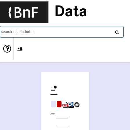
Data
search in data.bnf.fr
FR