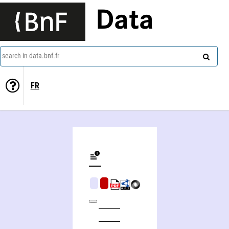
Data
search in data.bnf.fr
FR