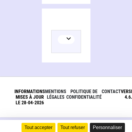
INFORMATIONS
MENTIONS
POLITIQUE DE
CONTACT
VERS
MISES À JOUR
LÉGALES
CONFIDENTIALITÉ
4.6
LE 28-04-2026
Tout accepter
Tout refuser
Personnaliser