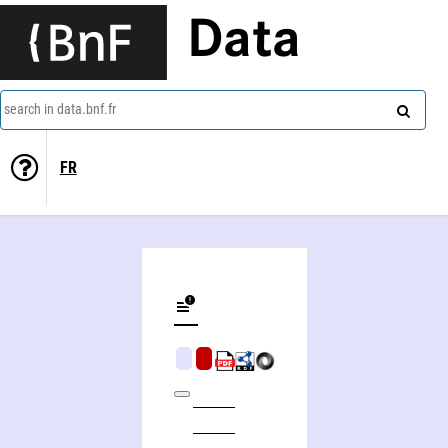
Data
search in data.bnf.fr
FR