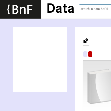
Data
search in data.bnf.fr