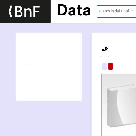
Data
search in data.bnf.fr