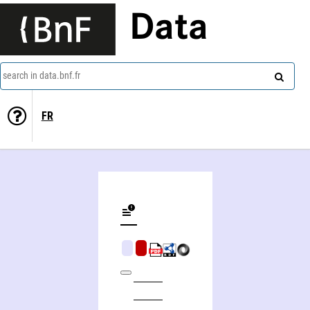
Data
search in data.bnf.fr
FR