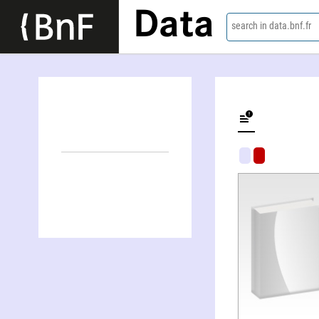
Data
search in data.bnf.fr