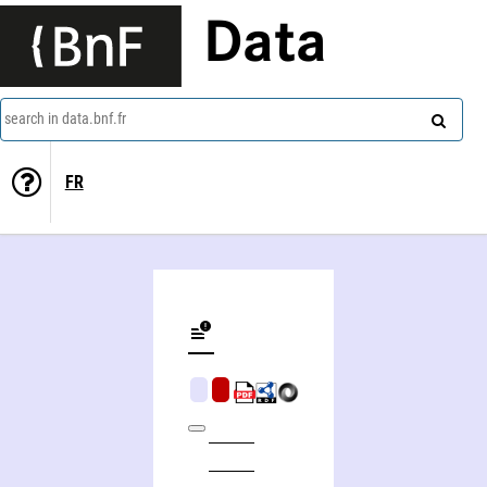
Data
search in data.bnf.fr
FR