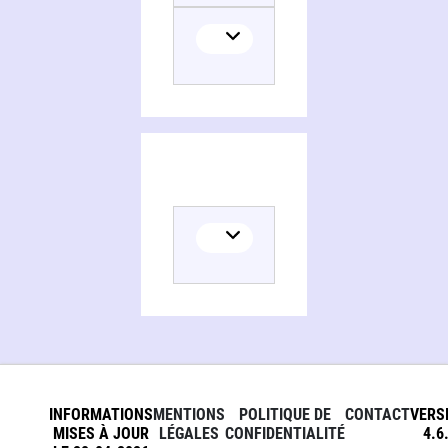
Histoire de la France
INFORMATIONS
MENTIONS
POLITIQUE DE
CONTACT
VERS
MISES À JOUR
LÉGALES
CONFIDENTIALITÉ
4.6