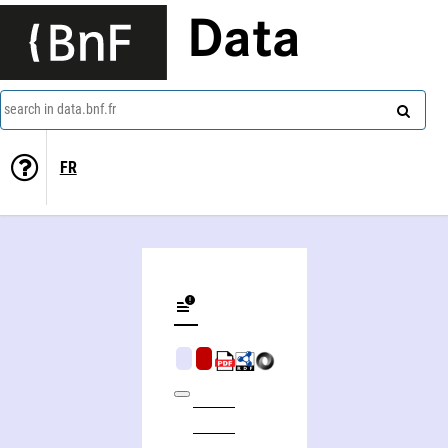
Data
search in data.bnf.fr
FR