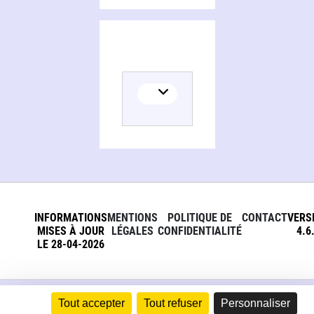
INFORMATIONS
MENTIONS
POLITIQUE DE
CONTACT
VERS
MISES À JOUR
LÉGALES
CONFIDENTIALITÉ
4.6
LE 28-04-2026
Tout accepter
Tout refuser
Personnaliser