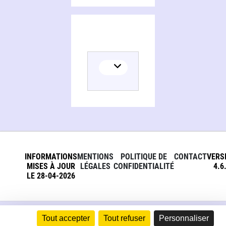
INFORMATIONS
MENTIONS
POLITIQUE DE
CONTACT
VERS
MISES À JOUR
LÉGALES
CONFIDENTIALITÉ
4.6
LE 28-04-2026
Tout accepter
Tout refuser
Personnaliser