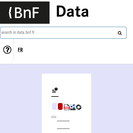
Data
search in data.bnf.fr
FR