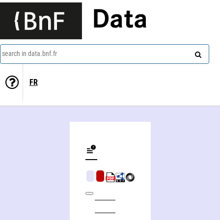
Data
search in data.bnf.fr
FR