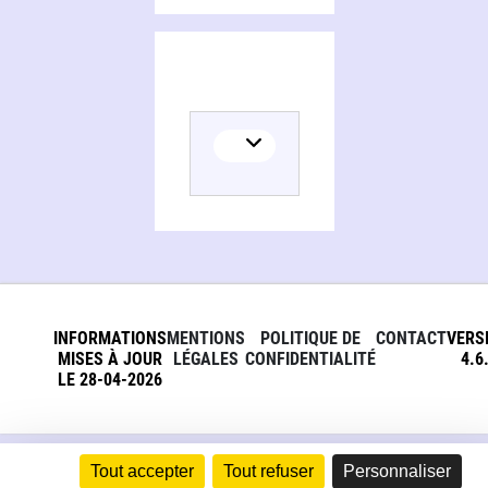
INFORMATIONS
MENTIONS
POLITIQUE DE
CONTACT
VERS
MISES À JOUR
LÉGALES
CONFIDENTIALITÉ
4.6
LE 28-04-2026
Tout accepter
Tout refuser
Personnaliser