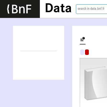
Data
search in data.bnf.fr