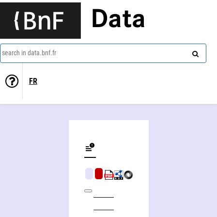
Data
search in data.bnf.fr
FR