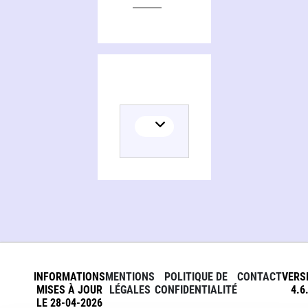
INFORMATIONS
MENTIONS
POLITIQUE DE
CONTACT
VERS
MISES À JOUR
LÉGALES
CONFIDENTIALITÉ
4.6
LE 28-04-2026