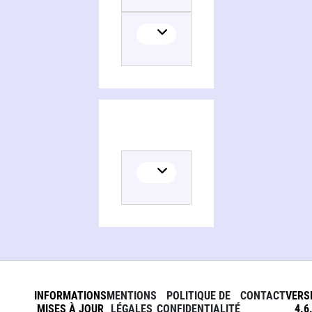
INFORMATIONS
MENTIONS
POLITIQUE DE
CONTACT
VERS
MISES À JOUR
LÉGALES
CONFIDENTIALITÉ
4.6