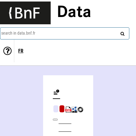
Data
search in data.bnf.fr
FR