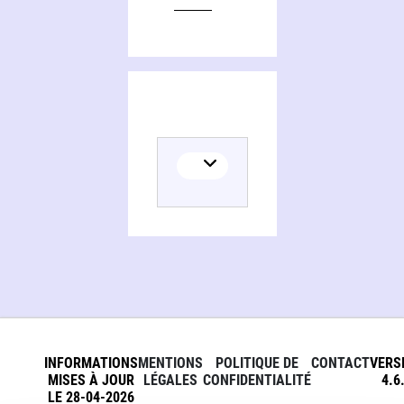
INFORMATIONS
MENTIONS
POLITIQUE DE
CONTACT
VERS
MISES À JOUR
LÉGALES
CONFIDENTIALITÉ
4.6
LE 28-04-2026