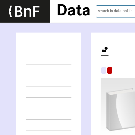
Data
search in data.bnf.fr
Le Dourdou, sculpteur de paysages (film)