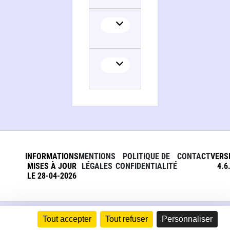
Translator
INFORMATIONS
MENTIONS
POLITIQUE DE
CONTACT
VERS
MISES À JOUR
LÉGALES
CONFIDENTIALITÉ
4.6
LE 28-04-2026
Tout accepter
Tout refuser
Personnaliser