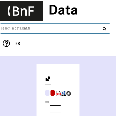
Data
search in data.bnf.fr
FR