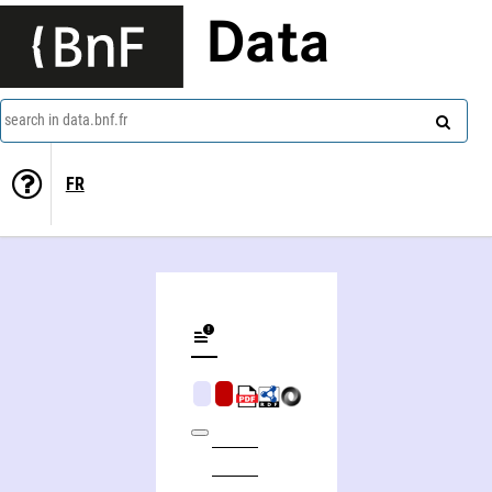
Data
search in data.bnf.fr
FR