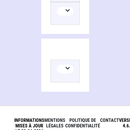
INFORMATIONS
MENTIONS
POLITIQUE DE
CONTACT
VERS
MISES À JOUR
LÉGALES
CONFIDENTIALITÉ
4.6