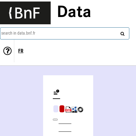
Data
search in data.bnf.fr
FR