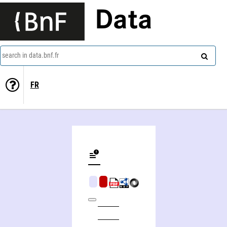
Data
search in data.bnf.fr
FR