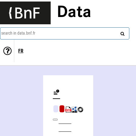
Data
search in data.bnf.fr
FR