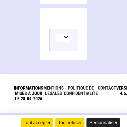
INFORMATIONS
MENTIONS
POLITIQUE DE
CONTACT
VERS
MISES À JOUR
LÉGALES
CONFIDENTIALITÉ
4.6
LE 28-04-2026
Tout accepter
Tout refuser
Personnaliser