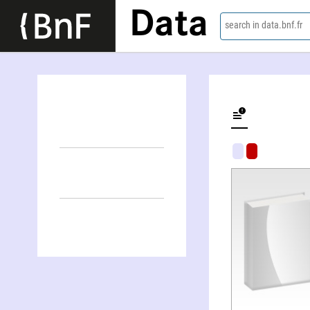
Data
search in data.bnf.fr