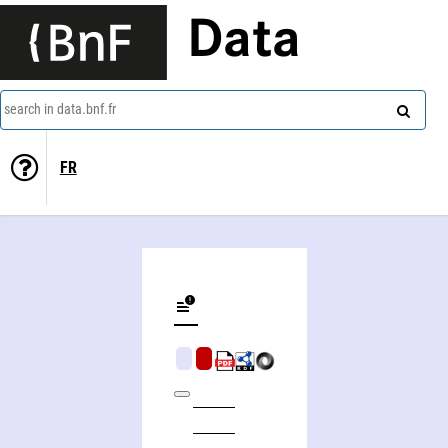
Data
search in data.bnf.fr
FR