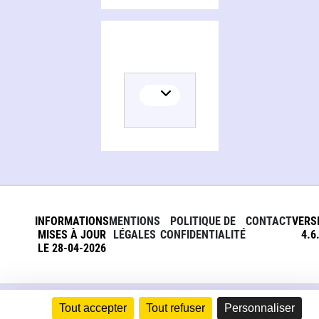
INFORMATIONS
MENTIONS
POLITIQUE DE
CONTACT
VERS
MISES À JOUR
LÉGALES
CONFIDENTIALITÉ
4.6
LE 28-04-2026
Tout accepter
Tout refuser
Personnaliser