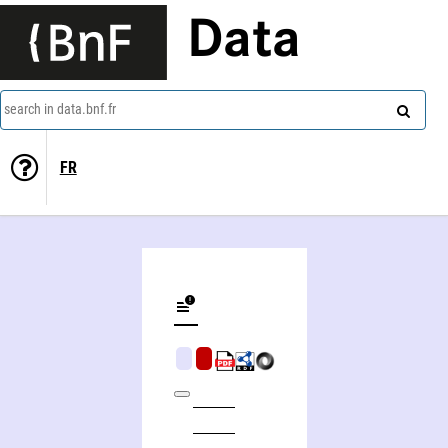
Data
search in data.bnf.fr
FR