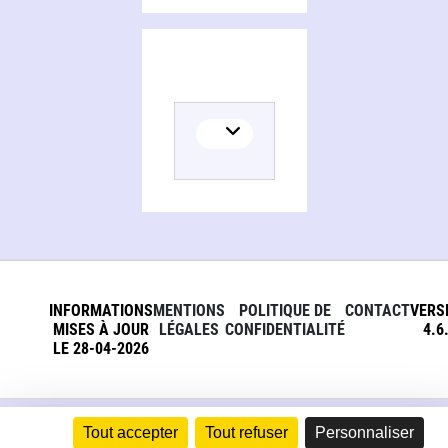
INFORMATIONS
MENTIONS
POLITIQUE DE
CONTACT
VERS
MISES À JOUR
LÉGALES
CONFIDENTIALITÉ
4.6
LE 28-04-2026
Tout accepter
Tout refuser
Personnaliser