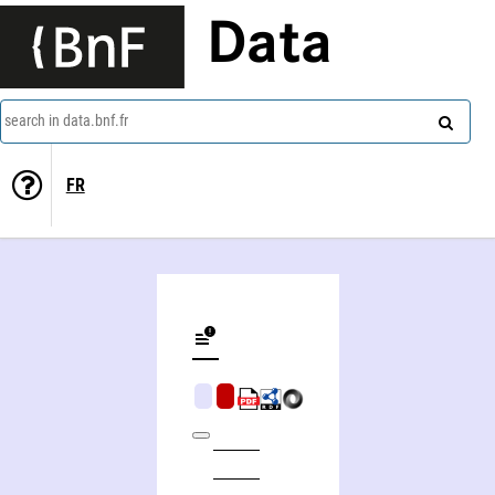
Data
search in data.bnf.fr
FR